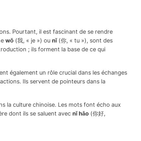
s. Pourtant, il est fascinant de se rendre
me
wǒ
(我, « je ») ou
nǐ
(你, « tu »), sont des
duction ; ils forment la base de ce qui
ent également un rôle crucial dans les échanges
ctions. Ils servent de pointeurs dans la
s la culture chinoise. Les mots font écho aux
re dont ils se saluent avec
nǐ hǎo
(你好,