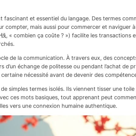
ect fascinant et essentiel du langage. Des termes co
ur compter, mais aussi pour commercer et naviguer à 
 « combien ça coûte ? ») facilite les transactions e
rchés.
ocle de la communication. À travers eux, des concepts
 lors d’un échange de politesse ou pendant l’achat de p
e certaine nécessité avant de devenir des compétence
de simples termes isolés. Ils viennent tisser une toil
nt avec ces mots basiques, tout apprenant peut commen
elles vers une connexion humaine authentique.