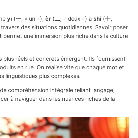
mme
yī
(一, « un »),
èr
(二, « deux ») à
shí
(十,
travers des situations quotidiennes. Savoir poser
t permet une immersion plus riche dans la culture
 plus réels et concrets émergent. Ils fournissent
roduits en rue. On réalise vite que chaque mot et
s linguistiques plus complexes.
e de compréhension intégrale reliant langage,
cer à naviguer dans les nuances riches de la