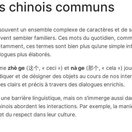
s chinois communs
 souvent un ensemble complexe de caractères et de son
uvent sembler familiers. Ces mots du quotidien, com
ment, ces termes sont bien plus qu’une simple intro
logues plus élaborés.
mme
zhè ge
(这个, « ceci ») et
nà ge
(那个, « cela ») jou
iquer et de désigner des objets au cours de nos intera
es clairs et précis à travers des dialogues enrichis.
ne barrière linguistique, mais on s’immerge aussi dan
ois abordent les interactions. Par exemple, la maniè
et du respect dans leur culture.